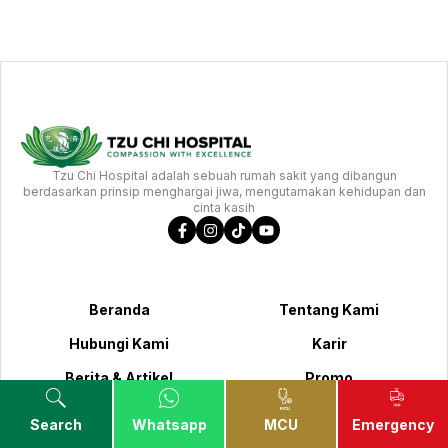
Tzu Chi Hospital adalah sebuah rumah sakit yang dibangun
berdasarkan prinsip menghargai jiwa, mengutamakan kehidupan dan
cinta kasih
Beranda
Tentang Kami
Hubungi Kami
Karir
Berita & Artikel
Promo
Mitra Kami
Cari Dokter
Search
Whatsapp
MCU
Emergency
Testimoni
Pusat Unggulan