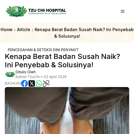
Home
Article
Kenapa Berat Badan Susah Naik? Ini Penyebab
/
/
& Solusinya!
PENCEGAHAN & DETEKSI DINI PENYAKIT
Kenapa Berat Badan Susah Naik?
Ini Penyebab & Solusinya!
Ditulis Oleh
Admin TzuChi
•
02 April 2026
BAGIKAN