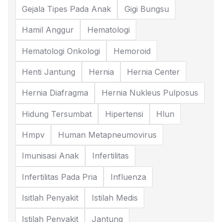
Gejala Tipes Pada Anak
Gigi Bungsu
Hamil Anggur
Hematologi
Hematologi Onkologi
Hemoroid
Henti Jantung
Hernia
Hernia Center
Hernia Diafragma
Hernia Nukleus Pulposus
Hidung Tersumbat
Hipertensi
Hlun
Hmpv
Human Metapneumovirus
Imunisasi Anak
Infertilitas
Infertilitas Pada Pria
Influenza
Isitlah Penyakit
Istilah Medis
Istilah Penyakit
Jantung