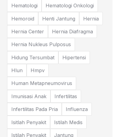
Hematologi
Hematologi Onkologi
Hemoroid
Henti Jantung
Hernia
Hernia Center
Hernia Diafragma
Hernia Nukleus Pulposus
Hidung Tersumbat
Hipertensi
Hlun
Hmpv
Human Metapneumovirus
Imunisasi Anak
Infertilitas
Infertilitas Pada Pria
Influenza
Isitlah Penyakit
Istilah Medis
Istilah Penyakit
Jantung