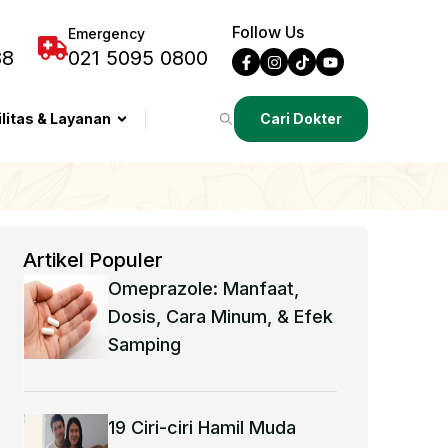
Follow Us
Emergency
88
021 5095 0800
ilitas & Layanan
Cari Dokter
Artikel Populer
Omeprazole: Manfaat,
Dosis, Cara Minum, & Efek
Samping
19 Ciri-ciri Hamil Muda