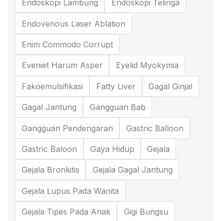
Endoskopi Lambung
Endoskopi Telinga
Endovenous Laser Ablation
Enim Commodo Corrupt
Eveniet Harum Asper
Eyelid Myokymia
Fakoemulsifikasi
Fatty Liver
Gagal Ginjal
Gagal Jantung
Gangguan Bab
Gangguan Pendengaran
Gastric Balloon
Gastric Baloon
Gaya Hidup
Gejala
Gejala Bronkitis
Gejala Gagal Jantung
Gejala Lupus Pada Wanita
Gejala Tipes Pada Anak
Gigi Bungsu