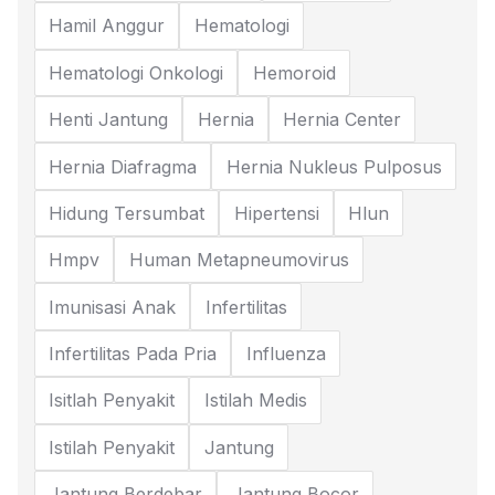
Hamil Anggur
Hematologi
Hematologi Onkologi
Hemoroid
Henti Jantung
Hernia
Hernia Center
Hernia Diafragma
Hernia Nukleus Pulposus
Hidung Tersumbat
Hipertensi
Hlun
Hmpv
Human Metapneumovirus
Imunisasi Anak
Infertilitas
Infertilitas Pada Pria
Influenza
Isitlah Penyakit
Istilah Medis
Istilah Penyakit
Jantung
Jantung Berdebar
Jantung Bocor