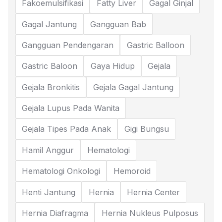
Fakoemulsifikasi
Fatty Liver
Gagal Ginjal
Gagal Jantung
Gangguan Bab
Gangguan Pendengaran
Gastric Balloon
Gastric Baloon
Gaya Hidup
Gejala
Gejala Bronkitis
Gejala Gagal Jantung
Gejala Lupus Pada Wanita
Gejala Tipes Pada Anak
Gigi Bungsu
Hamil Anggur
Hematologi
Hematologi Onkologi
Hemoroid
Henti Jantung
Hernia
Hernia Center
Hernia Diafragma
Hernia Nukleus Pulposus