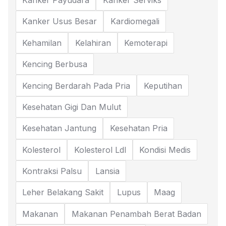
Kanker Payudara
Kanker Serviks
Kanker Usus Besar
Kardiomegali
Kehamilan
Kelahiran
Kemoterapi
Kencing Berbusa
Kencing Berdarah Pada Pria
Keputihan
Kesehatan Gigi Dan Mulut
Kesehatan Jantung
Kesehatan Pria
Kolesterol
Kolesterol Ldl
Kondisi Medis
Kontraksi Palsu
Lansia
Leher Belakang Sakit
Lupus
Maag
Makanan
Makanan Penambah Berat Badan