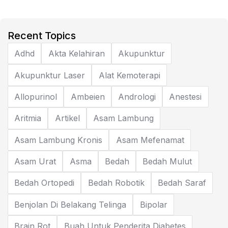
Recent Topics
Adhd
Akta Kelahiran
Akupunktur
Akupunktur Laser
Alat Kemoterapi
Allopurinol
Ambeien
Andrologi
Anestesi
Aritmia
Artikel
Asam Lambung
Asam Lambung Kronis
Asam Mefenamat
Asam Urat
Asma
Bedah
Bedah Mulut
Bedah Ortopedi
Bedah Robotik
Bedah Saraf
Benjolan Di Belakang Telinga
Bipolar
Brain Rot
Buah Untuk Penderita Diabetes