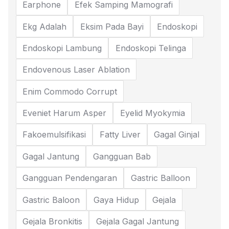
Earphone
Efek Samping Mamografi
Ekg Adalah
Eksim Pada Bayi
Endoskopi
Endoskopi Lambung
Endoskopi Telinga
Endovenous Laser Ablation
Enim Commodo Corrupt
Eveniet Harum Asper
Eyelid Myokymia
Fakoemulsifikasi
Fatty Liver
Gagal Ginjal
Gagal Jantung
Gangguan Bab
Gangguan Pendengaran
Gastric Balloon
Gastric Baloon
Gaya Hidup
Gejala
Gejala Bronkitis
Gejala Gagal Jantung