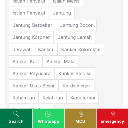
Isitlah Penyakit
Istilah Medis
Istilah Penyakit
Jantung
Jantung Berdebar
Jantung Bocor
Jantung Koroner
Jantung Lemah
Jerawat
Kanker
Kanker Kolorektal
Kanker Kulit
Kanker Mata
Kanker Payudara
Kanker Serviks
Kanker Usus Besar
Kardiomegali
Kehamilan
Kelahiran
Kemoterapi
Kencing Berbusa
Search
Whatsapp
MCU
Emergency
Kencing Berdarah Pada Pria
Keputihan