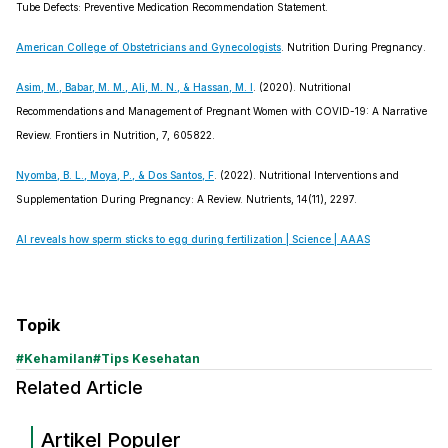
Tube Defects: Preventive Medication Recommendation Statement.
American College of Obstetricians and Gynecologists
. Nutrition During Pregnancy.
Asim, M., Babar, M. M., Ali, M. N., & Hassan, M. I
. (2020). Nutritional
Recommendations and Management of Pregnant Women with COVID-19: A Narrative
Review. Frontiers in Nutrition, 7, 605822.
Nyomba, B. L., Moya, P., & Dos Santos, F
. (2022). Nutritional Interventions and
Supplementation During Pregnancy: A Review. Nutrients, 14(11), 2297.
AI reveals how sperm sticks to egg during fertilization | Science | AAAS
Topik
#
Kehamilan
#
Tips Kesehatan
Related Article
Artikel Populer